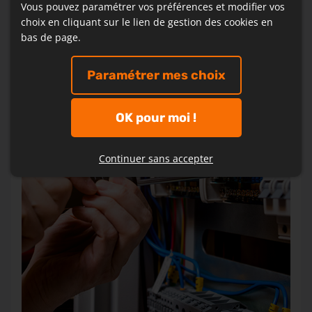
dysfonctionnement, notre équipe intervient
Vous pouvez paramétrer vos préférences et modifier vos
rapidement pour identifier et résoudre les
choix en cliquant sur le lien de gestion des cookies en
problèmes électriques.
bas de page.
Paramétrer mes choix
OK pour moi !
Continuer sans accepter