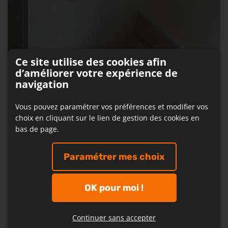
Ce site utilise des cookies afin
d’améliorer votre expérience de
navigation
Vous pouvez paramétrer vos préférences et modifier vos
choix en cliquant sur le lien de gestion des cookies en
bas de page.
Paramétrer mes choix
Nous garantissons l’
installation de barres de
maintien
, de
toilettes surélevées
ou de
sièges
de
OK pour moi !
toilette rehaussés
, d'une
douche de plain-pied,
de
baignoires avec une porte d'accès
et plus encore.
Continuer sans accepter
Que vous ayez besoin d'une
salle de bains PMR